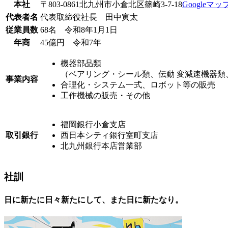
本社
〒803-0861北九州市小倉北区篠崎3-7-18
Googleマ
代表者名
代表取締役社長 田中寅太
従業員数
68名 令和8年1月1日
年商
45億円 令和7年
機器部品類
（ベアリング・シール類、伝動 変減速機器類
事業内容
合理化・システム一式、ロボット等の販売
工作機械の販売・その他
福岡銀行小倉支店
取引銀行
西日本シティ銀行室町支店
北九州銀行本店営業部
社訓
日に新たに日々新たにして、また日に新たなり。