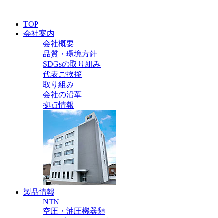
TOP
会社案内
会社概要
品質・環境方針
SDGsの取り組み
代表ご挨拶
取り組み
会社の沿革
拠点情報
製品情報
NTN
空圧・油圧機器類