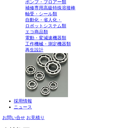
ポンプ・ブロアー類
補修専用高級特殊溶接棒
軸受・シール類
自動化・省人化・
ロボットシステム類
エコ商品類
電動・変減速機器類
工作機械・測定機器類
再生設計
採用情報
ニュース
お問い合せ
お見積り